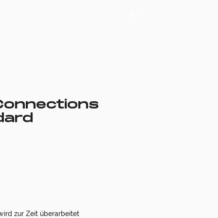
Menü
Connections
dard
is
ird zur Zeit überarbeitet