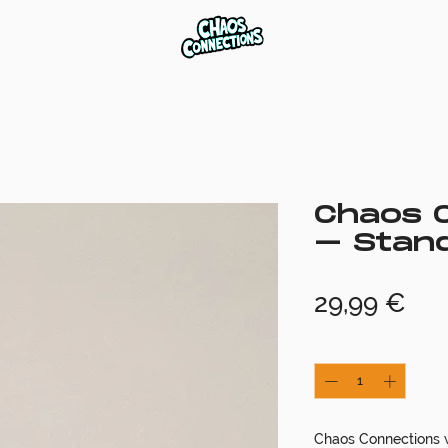
Chaos 
– Stan
Pre
29,99 €
Anzahl
*
Chaos Connections w