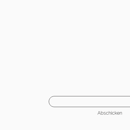
Melde dich fü
Newsletter a
E-Mail-Adresse
Abschicken