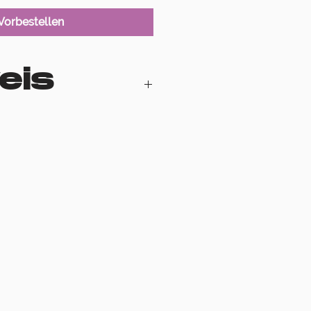
Vorbestellen
eis
r Zeit ausverkauft.
in Verständnis!