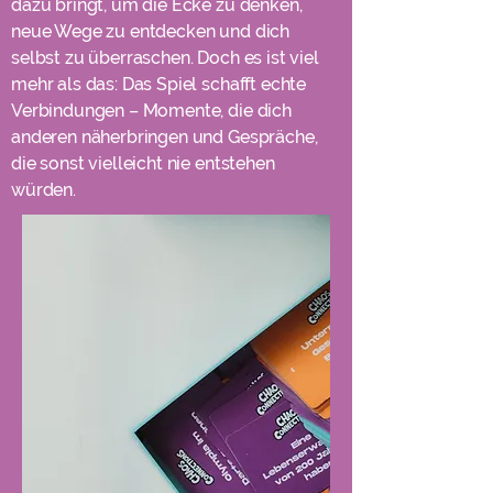
dazu bringt, um die Ecke zu denken,
neue Wege zu entdecken und dich
selbst zu überraschen. Doch es ist viel
mehr als das: Das Spiel schafft echte
Verbindungen – Momente, die dich
anderen näherbringen und Gespräche,
die sonst vielleicht nie entstehen
würden.