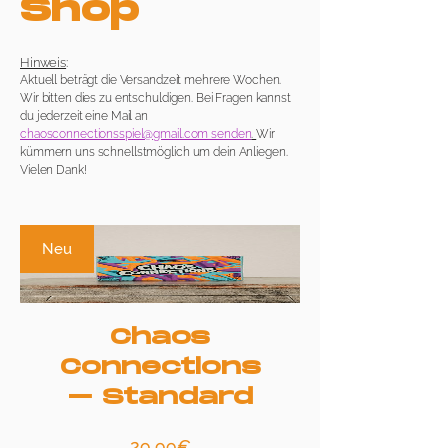
Shop
Hinweis
:
Aktuell beträgt die Versandzeit mehrere Wochen.
Wir bitten dies zu entschuldigen. Bei Fragen kannst
du jederzeit eine Mail an
chaosconnectionsspiel@gmail.com senden
.
Wir
kümmern uns schnellstmöglich um dein Anliegen.
Vielen Dank!
Neu
Chaos
Connections
– Standard
Preis
29,99€